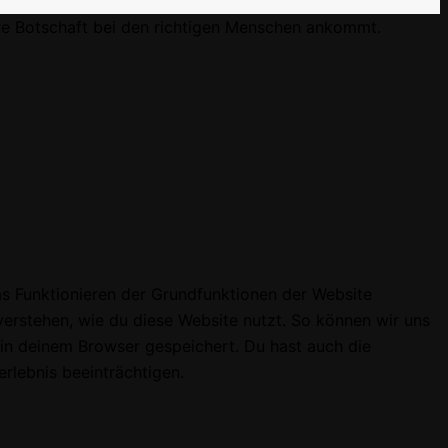
ere Botschaft bei den richtigen Menschen ankommt.
das Funktionieren der Grundfunktionen der Website
 verstehen, wie du diese Website nutzt. So können wir uns
 in deinem Browser gespeichert. Du hast auch die
rlebnis beeinträchtigen.