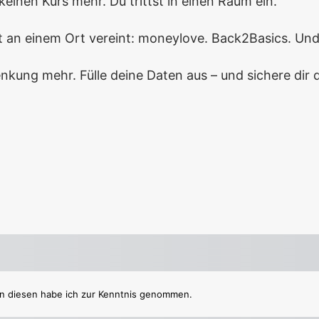
keinen Kurs mehr. Du trittst in einen Raum ein.
etzt an einem Ort vereint: moneylove. Back2Basics. U
nkung mehr. Fülle deine Daten aus – und sichere dir
trag
Gesamtbe.trag
Heute fälliger Gesamtbe.trag
Zwischenbe
Be.trag
 in diesen habe ich zur Kenntnis genommen.