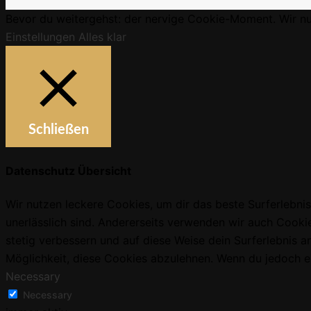
Bevor du weitergehst: der nervige Cookie-Moment. Wir nu
Einstellungen
Alles klar
Schließen
Datenschutz Übersicht
Wir nutzen leckere Cookies, um dir das beste Surferlebnis
unerlässlich sind. Andererseits verwenden wir auch Cookie
stetig verbessern und auf diese Weise dein Surferlebnis
Möglichkeit, diese Cookies abzulehnen. Wenn du jedoch ein
Necessary
Necessary