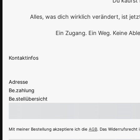
Du kaufst 
Alles, was dich wirklich verändert, ist j
Ein Zugang. Ein Weg. Keine Able
Kontaktinfos
Adresse
Be.zahlung
Be.stellübersicht
Zwischenbe.trag
Gesamtbe.trag der Raten
Fälliger Be.
Mit meiner Bestellung akzeptiere ich die
AGB
. Das Widerrufsrecht