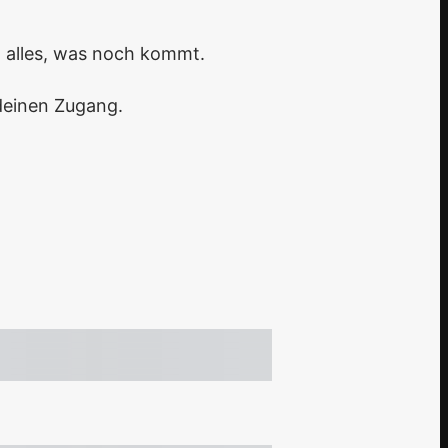
nd alles, was noch kommt.
 deinen Zugang.
.trag
Kostenlose Testphase
Fälliger