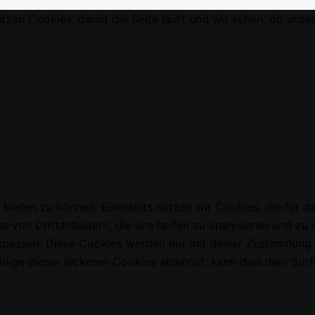
tzen Cookies, damit die Seite läuft und wir sehen, ob uns
 bieten zu können. Einerseits nutzen wir Cookies, die für 
s von Drittanbietern, die uns helfen zu analysieren und zu
 anpassen. Diese Cookies werden nur mit deiner Zustimmung
ige dieser leckeren Cookies ablehnst, kann dies dein Surfe