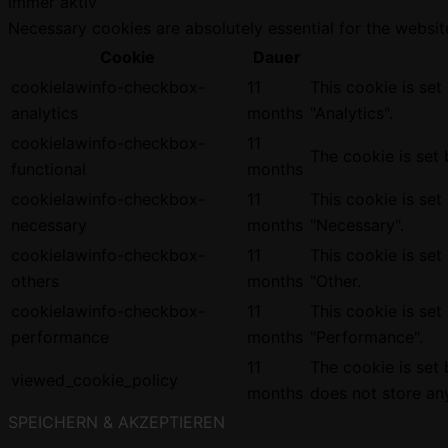
immer aktiv
Necessary cookies are absolutely essential for the websit
Cookie
Dauer
cookielawinfo-checkbox-
11
This cookie is se
analytics
months
"Analytics".
cookielawinfo-checkbox-
11
The cookie is set
functional
months
cookielawinfo-checkbox-
11
This cookie is se
necessary
months
"Necessary".
cookielawinfo-checkbox-
11
This cookie is se
others
months
"Other.
cookielawinfo-checkbox-
11
This cookie is se
performance
months
"Performance".
11
The cookie is set
viewed_cookie_policy
months
does not store an
SPEICHERN & AKZEPTIEREN