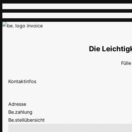
Die Leichtigk
Füll
Kontaktinfos
Adresse
Be.zahlung
Be.stellübersicht
Zwischenbe.trag
Gesamtbe.trag der Raten
Fälliger Be.