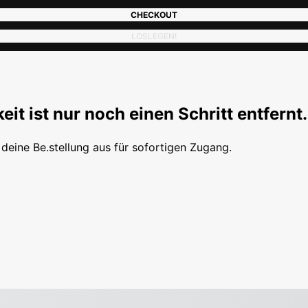
CHECKOUT
LOSLEGEN!
eit ist nur noch einen Schritt entfernt.
e deine Be.stellung aus für sofortigen Zugang.
trag
Gesamtbe.trag
Heute fälliger Gesamtbe.trag
Zwischenbe