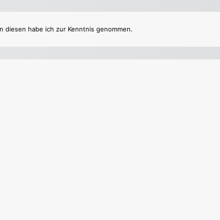
Be.trag
 in diesen habe ich zur Kenntnis genommen.
Be.stellen für