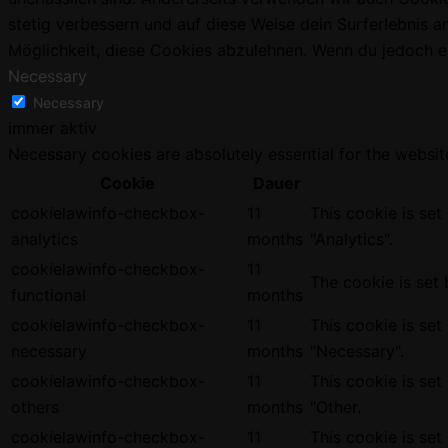
stetig verbessern und auf diese Weise dein Surferlebnis
Möglichkeit, diese Cookies abzulehnen. Wenn du jedoch ein
Necessary
Necessary
immer aktiv
Necessary cookies are absolutely essential for the websit
Cookie
Dauer
cookielawinfo-checkbox-
11
This cookie is se
analytics
months
"Analytics".
cookielawinfo-checkbox-
11
The cookie is set
functional
months
cookielawinfo-checkbox-
11
This cookie is se
necessary
months
"Necessary".
cookielawinfo-checkbox-
11
This cookie is se
others
months
"Other.
cookielawinfo-checkbox-
11
This cookie is se