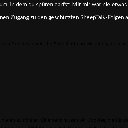
um, in dem du spüren darfst: Mit mir war nie etwas 
inen Zugang zu den geschützten SheepTalk-Folgen a
tzen Cookies, damit die Seite läuft und wir sehen, ob uns
 bieten zu können. Einerseits nutzen wir Cookies, die für 
s von Drittanbietern, die uns helfen zu analysieren und zu