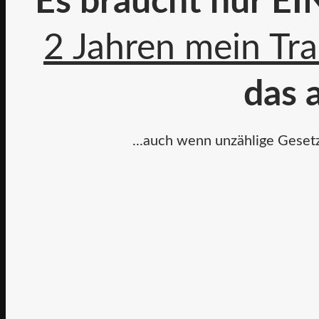
Es braucht nur E
2 Jahren mein Tr
das a
...auch wenn unzählige Gesetz