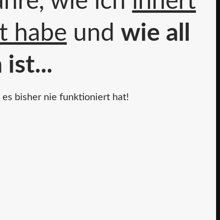
hre, wie ich
innert
t habe
und
wie all
ist...
s bisher nie funktioniert hat!