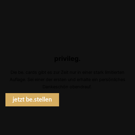
privileg.
Die be. cards gibt es zur Zeit nur in einer stark limitierten
Auflage. Sei einer der ersten und erhalte ein persönliches
Dankeschön obendrauf.
jetzt be.stellen