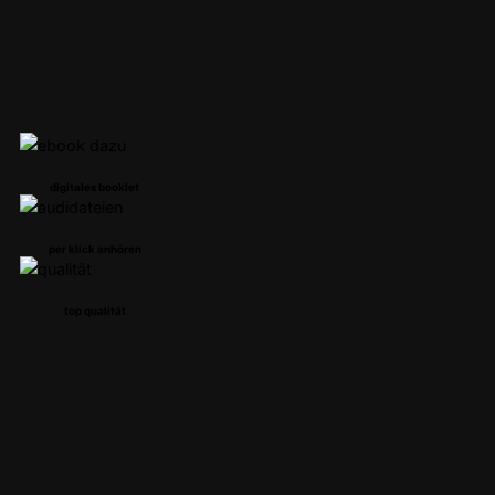
digitales booklet
per klick anhören
top qualität