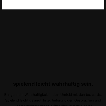
spielend leicht wahrhaftig sein.
Bringe mehr Wahrhaftigkeit in dein Umfeld mit den be. cards.
Spielend leicht gelangt ihr zu tiefgründigen Gesprächen und