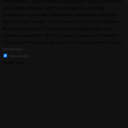
Drittanbietern, die uns helfen zu analysieren und zu verstehen,
wie du diese Website nutzt. So können wir uns stetig
verbessern und auf diese Weise dein Surferlebnis anpassen.
Diese Cookies werden nur mit deiner Zustimmung in deinem
Browser gespeichert. Du hast auch die Möglichkeit, diese
Cookies abzulehnen. Wenn du jedoch einige dieser leckeren
Cookies ablehnst, kann dies dein Surferlebnis beeinträchtigen.
Necessary
Necessary
immer aktiv
Necessary cookies are absolutely essential for the website to
function properly. These cookies ensure basic functionalities
and security features of the website, anonymously.
Cookie
Dauer
Beschreibung
This cookie is set by GDPR
Cookie Consent plugin. The
cookielawinfo-
11
cookie is used to store the user
checkbox-analytics
months
consent for the cookies in the
category "Analytics".