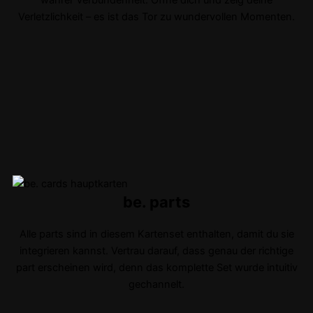
wahrer Verbundenheit. Öffne dich und zeig deine
Verletzlichkeit – es ist das Tor zu wundervollen Momenten.
be. parts
Alle parts sind in diesem Kartenset enthalten, damit du sie
integrieren kannst. Vertrau darauf, dass genau der richtige
part erscheinen wird, denn das komplette Set wurde intuitiv
gechannelt.