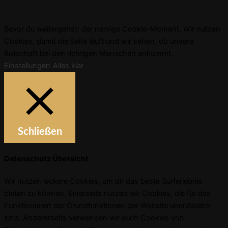
Bevor du weitergehst: der nervige Cookie-Moment. Wir nutzen
Cookies, damit die Seite läuft und wir sehen, ob unsere
Botschaft bei den richtigen Menschen ankommt.
Einstellungen
Alles klar
Schließen
Datenschutz Übersicht
Wir nutzen leckere Cookies, um dir das beste Surferlebnis
bieten zu können. Einerseits nutzen wir Cookies, die für das
Funktionieren der Grundfunktionen der Website unerlässlich
sind. Andererseits verwenden wir auch Cookies von