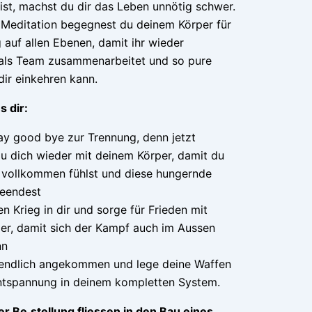
ist, machst du dir das Leben unnötig schwer.
 Meditation begegnest du deinem Körper für
g auf allen Ebenen, damit ihr wieder
ls Team zusammenarbeitet und so pure
 dir einkehren kann.
s dir:
ay good bye zur Trennung, denn jetzt
u dich wieder mit deinem Körper, damit du
h vollkommen fühlst und diese hungernde
eendest
 Krieg in dir und sorge für Frieden mit
er, damit sich der Kampf auch im Aussen
nn
 endlich angekommen und lege deine Waffen
Entspannung in deinem kompletten System.
r Be.stellung fliessen in den Bau eines