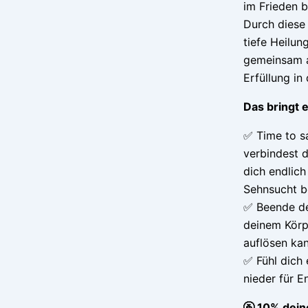
im Frieden b
Durch diese
tiefe Heilun
gemeinsam a
Erfüllung in
Das bringt e
✅ Time to s
verbindest d
dich endlic
Sehnsucht b
✅ Beende den
deinem Körp
auflösen ka
✅ Fühl dich
nieder für 
🚰 10% deine